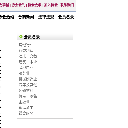
会章程
|
协会会刊
|
协会会歌
|
加入协会
|
联系我们
协会活动
台商新闻
法律法规
会员名录
会员名录
其他行业
日
各类制造
娱乐、文教
日
建筑、木业
日
房地产业
日
服务业
日
机械制造业
汽车及其他
日
装修材料
日
贸易、零售
日
金融业
日
食品加工
餐饮服务
日
日